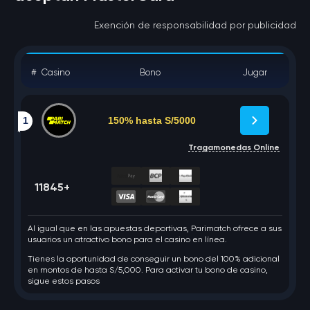
Exención de responsabilidad por publicidad
#
Casino
Bono
Jugar
1
150% hasta S/5000
Tragamonedas Online
11845+
Al igual que en las apuestas deportivas, Parimatch ofrece a sus
usuarios un atractivo bono para el casino en línea.
Tienes la oportunidad de conseguir un bono del 100% adicional
en montos de hasta S/5,000. Para activar tu bono de casino,
sigue estos pasos