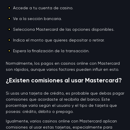
Accede a tu cuenta de casino.
Ve a la sección bancaria.
Selecciona Mastercard de las opciones disponibles.
Indica el monto que quieres depositar o retirar.
Espera la finalización de la transacción.
Normalmente, los pagos en casinos online con Mastercard
son rápidos, aunque varios factores pueden influir en esto.
¿Existen comisiones al usar Mastercard?
Si usas una tarjeta de crédito, es probable que debas pagar
comisiones que acordaste al recibirla del banco. Este
porcentaje varía según el usuario y el tipo de tarjeta que
poseas: crédito, débito o prepago.
Igualmente, varios casinos online con Mastercard aplican
comisiones al usar estas tarjetas, especialmente para