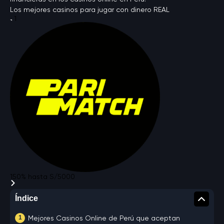
Los mejores casinos para jugar con dinero REAL
1
150% hasta S/5000
Índice
Mejores Casinos Online de Perú que aceptan
1