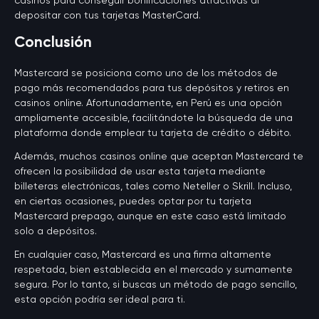
depositar con tus tarjetas MasterCard.
Conclusión
Mastercard se posiciona como uno de los métodos de
pago más recomendados para tus depósitos y retiros en
casinos online. Afortunadamente, en Perú es una opción
ampliamente accesible, facilitándote la búsqueda de una
plataforma donde emplear tu tarjeta de crédito o débito.
Además, muchos casinos online que aceptan Mastercard te
ofrecen la posibilidad de usar esta tarjeta mediante
billeteras electrónicas, tales como Neteller o Skrill. Incluso,
en ciertas ocasiones, puedes optar por tu tarjeta
Mastercard prepago, aunque en este caso está limitado
solo a depósitos.
En cualquier caso, Mastercard es una firma altamente
respetada, bien establecida en el mercado y sumamente
segura. Por lo tanto, si buscas un método de pago sencillo,
esta opción podría ser ideal para ti.