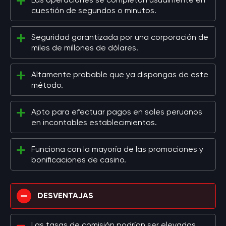
cuestión de segundos o minutos.
Seguridad garantizada por una corporación de
miles de millones de dólares.
Altamente probable que ya dispongas de este
método.
Apto para efectuar pagos en soles peruanos
en incontables establecimientos.
Funciona con la mayoría de las promociones y
bonificaciones de casino.
DESVENTAJAS
Las tasas de comisión podrían ser elevadas.