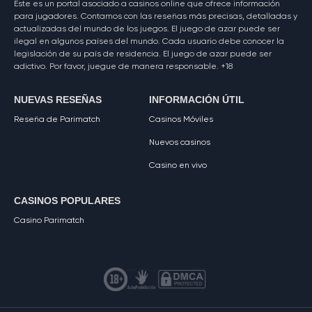
Este es un portal asociado a casinos online que ofrece información
para jugadores. Contamos con las reseñas más precisas, detalladas y
actualizadas del mundo de los juegos. El juego de azar puede ser
ilegal en algunos países del mundo. Cada usuario debe conocer la
legislación de su país de residencia. El juego de azar puede ser
adictivo. Por favor, juegue de manera responsable. +18
NUEVAS RESEÑAS
INFORMACIÓN ÚTIL
Reseña de Parimatch
Casinos Móviles
Nuevos casinos
Casino en vivo
CASINOS POPULARES
Casino Parimatch